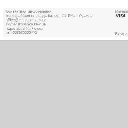
Контактная информация
Мы пр
Бессарабская площадь 5а, оф. 23, Киев, Украина
office@izbushka.kiev.ua
skype: izbushka.kiev.ua
http://izbushka.kiev.ua
tel.
+380503333773
Вход д