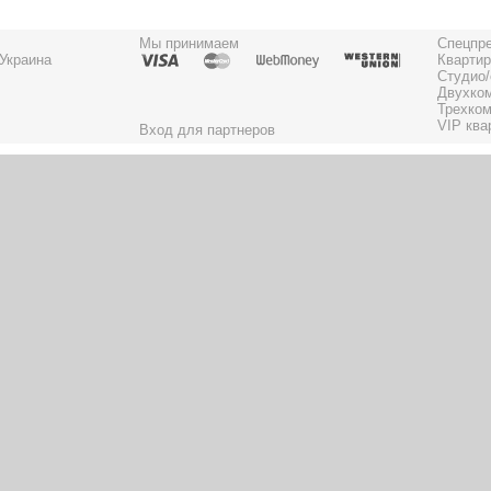
Мы принимаем
Спецпр
 Украина
Квартир
Студио/
Двухко
Трехком
VIP ква
Вход для партнеров