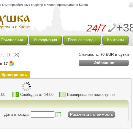
а комфортабельных квартир в Киеве, проживание в Киеве
+3
24/7
уточно в Киеве
Объявления
Информация
Прогноз погоды
Контакты
, ID: 18)
Стоимость:
70 EUR в сутки
Избранное
я 17
Бронировать
:00
12
Свободна от 14:00
12
Бронирование недоступно
ата отъезда:
Раcсчитать стоимость