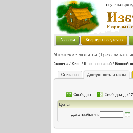
Посуточная аренд
Квартиры пос
Главная
Квартиры посуточно
Японские мотивы
(Трехкомнатные 
Украина / Киев / Шевченковский /
Бассейна
Описание
Доступность и цены
12
Свободна
12
Свободна до 12
Цены
Дата прибытия:
Д