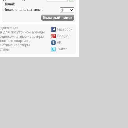
Ночей:
Число спальных мест:
едложение
Facebook
а для посуточной аренды
Google +
однокомнатные квартиры
мнатные квартиры
VK
натные квартиры
ртиры
Twitter