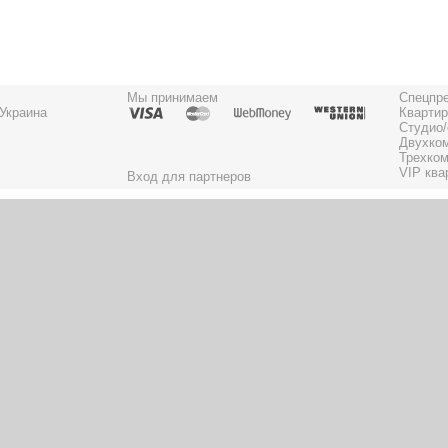
Мы принимаем
Спецпр
 Украина
Квартир
Студио/
Двухко
Трехком
VIP ква
Вход для партнеров