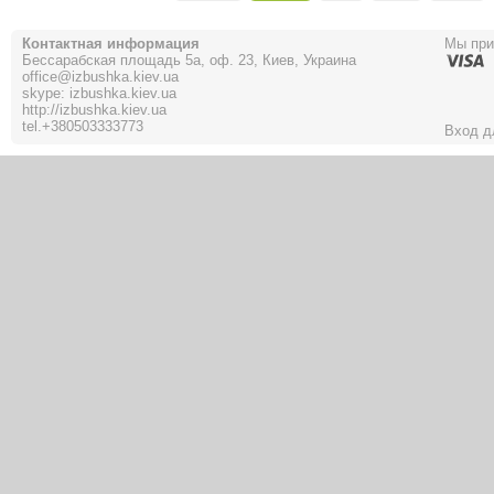
Контактная информация
Мы пр
Бессарабская площадь 5а, оф. 23, Киев, Украина
office@izbushka.kiev.ua
skype: izbushka.kiev.ua
http://izbushka.kiev.ua
tel.
+380503333773
Вход д