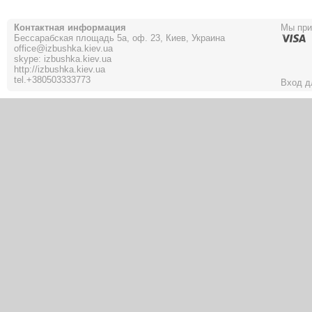
Контактная информация
Мы пр
Бессарабская площадь 5а, оф. 23, Киев, Украина
office@izbushka.kiev.ua
skype: izbushka.kiev.ua
http://izbushka.kiev.ua
tel.
+380503333773
Вход д