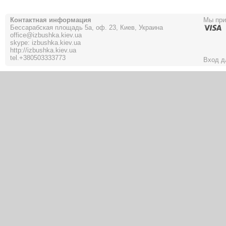
Контактная информация
Мы пр
Бессарабская площадь 5а, оф. 23, Киев, Украина
office@izbushka.kiev.ua
skype: izbushka.kiev.ua
http://izbushka.kiev.ua
tel.
+380503333773
Вход д