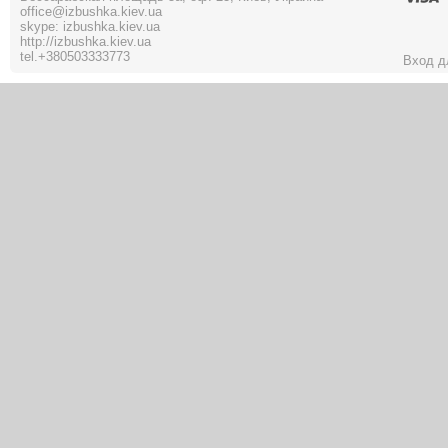
office@izbushka.kiev.ua
skype: izbushka.kiev.ua
http://izbushka.kiev.ua
tel.
+380503333773
Вход д