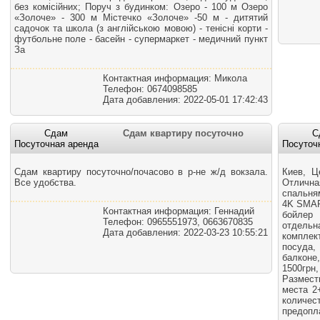
без комісійних; Поруч з будинком: Озеро - 100 м Озеро
«Золоче» - 300 м Містечко «Золоче» -50 м - дитятий
садочок та школа (з англійською мовою) - тенісні корти -
футбольне поле - басейн - супермаркет - медичний пункт
За
Контактная информация: Микола
Телефон: 0674098585
Дата добавления: 2022-05-01 17:42:43
Сдам
Сдам квартиру посуточно
С
Посуточная аренда
Посуточ
Сдам квартиру посуточно/почасово в р-не ж/д вокзала.
Киев, Ц
Все удобства.
Отлична
спальням
4K SMAR
Контактная информация: Геннадий
бойлер 
Телефон: 0965551973, 0663670835
отдель
Дата добавления: 2022-03-23 10:55:21
комплект
посуда,
балконе
1500гр
Размест
места 2+
количес
предопл