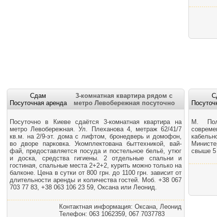
Сдам
3-комнатная квартира рядом с
С
Посуточная аренда
метро Левобережная посуточно
Посуточ
Посуточно в Киеве сдаётся 3-комнатная квартира на
М. Пол
метро Левобережная. Ул. Плеханова 4, метраж 62/41/7
совреме
кв.м. на 2/9-эт. дома с лифтом, бронедверь и домофон,
кабель
во дворе парковка. Укомплектована быттехникой, вай-
Министе
фай, предоставляется посуда и постельное бельё, утюг
свыше 5 
и доска, средства гигиены. 2 отдельные спальни и
гостиная, спальные места 2+2+2, курить можно только на
балконе. Цена в сутки от 800 грн. до 1100 грн. зависит от
длительности аренды и количества гостей. Моб. +38 067
703 77 83, +38 063 106 23 59, Оксана или Леонид.
Контактная информация: Оксана, Леонид
Телефон: 063 1062359, 067 7037783