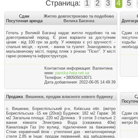
Страница:
1
2
3
4
5
Сдам
Житло довгостроково та подобово
Посуточная аренда
Велика Багачка
Долгоср
Готель у Великій Багачці надає житло подобово та на
Сдам с
довготривалий період. Є різні варіанти за доступним
посуточ
цінам - від 100 грн за добу. У номерах є усі зручності: -
ходьбы 
спальні місця; - кухня; - ванна та туалет. Знаходимось в
необход
мальовничому місті, поряд пляж з річкою "Псел". У місті
гарно розвинута інфроструктура.
Контактная информация: Валентина
www:
panska-hata.net.ua
Телефон: +380505013071
Дата добавления: 2022-06-05 14:49:39
Продажа
Вишенки, продаж власного нового будинку
С
Посуточ
с. Вишенки, Бориспiльський р-н, Київська обл. (метро
Бориспільська -15 км (20хв)) Будинок: 182 м2 Гараж: 38
Сдам св
м2 Загальна площа: 220 м2 Ділянка : 9 соток 3 спальні 2
находит
ванни кімнати Электрика Вода (скважина 40м)
метро В
Каналізація Газ (по вулиці, підключення за бажанням)
Стіни- керамічний блок - утепленні дах - металочерепиця
стеля 2,85 м Інше: продаж первинний, від забудовника,