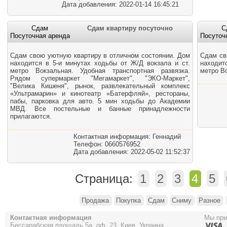
Дата добавления: 2022-01-14 16:45:21
Сдам
Сдам квартиру посуточно
С
Посуточная аренда
Посуточ
Сдам свою уютную квартиру в отличном состоянии. Дом
Сдам св
находится в 5-и минутах ходьбы от Ж/Д вокзала и ст.
находит
метро Вокзальная. Удобная транспортная развязка.
метро В
Рядом супермаркет "Мегамаркет", "ЭКО-Маркет",
"Велика Кишеня", рынок, развлекательный комплекс
«Ультрамарин» и кинотеатр «Батерфляй», рестораны,
пабы, парковка для авто. 5 мин ходьбы до Академии
МВД. Все постельные и банные принадлежности
прилагаются.
Контактная информация: Геннадий
Телефон: 0660576952
Дата добавления: 2022-05-02 11:52:37
Страница:
1
2
3
4
5
Продажа
Покупка
Сдам
Сниму
Разное
Контактная информация
Мы пр
Бессарабская площадь 5а, оф. 23, Киев, Украина